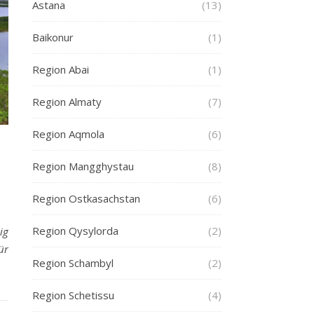
Astana
(13)
Baikonur
(1)
Region Abai
(1)
Region Almaty
(7)
Region Aqmola
(6)
Region Mangghystau
(8)
I
Region Ostkasachstan
(6)
Region Qysylorda
(2)
ig
ür
Region Schambyl
(2)
Region Schetissu
(4)