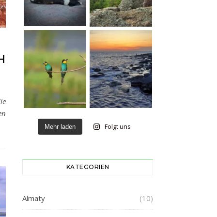
H
ie
en
Folgt uns
Mehr laden
KATEGORIEN
Almaty
(10)