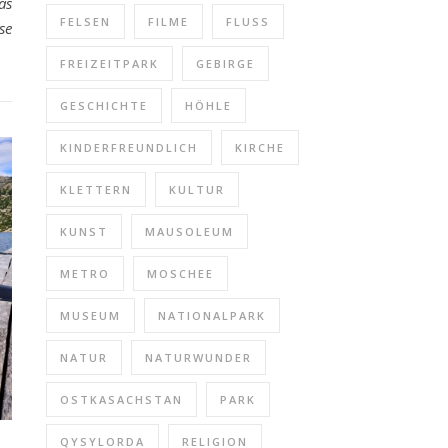
as
FELSEN
FILME
FLUSS
se
FREIZEITPARK
GEBIRGE
GESCHICHTE
HÖHLE
KINDERFREUNDLICH
KIRCHE
KLETTERN
KULTUR
KUNST
MAUSOLEUM
METRO
MOSCHEE
MUSEUM
NATIONALPARK
NATUR
NATURWUNDER
OSTKASACHSTAN
PARK
QYSYLORDA
RELIGION