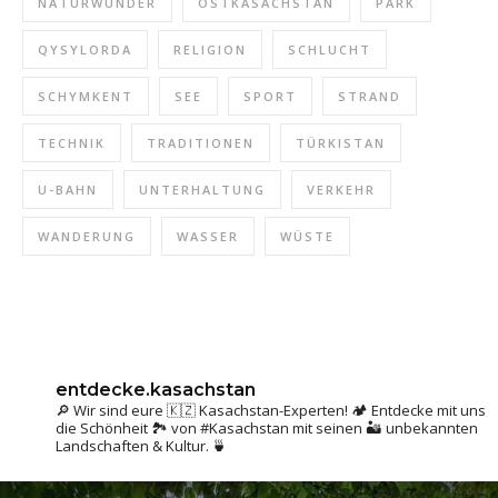
NATURWUNDER
OSTKASACHSTAN
PARK
QYSYLORDA
RELIGION
SCHLUCHT
SCHYMKENT
SEE
SPORT
STRAND
TECHNIK
TRADITIONEN
TÜRKISTAN
U-BAHN
UNTERHALTUNG
VERKEHR
WANDERUNG
WASSER
WÜSTE
entdecke.kasachstan
🔎 Wir sind eure 🇰🇿 Kasachstan-Experten! 🏕 Entdecke mit uns
die Schönheit 🏞 von #Kasachstan mit seinen 🏜 unbekannten
Landschaften & Kultur. 🍵