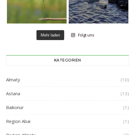
Folgt uns
Mehr laden
KATEGORIEN
Almaty
(10)
Astana
(13)
Baikonur
(1)
Region Abai
(1)