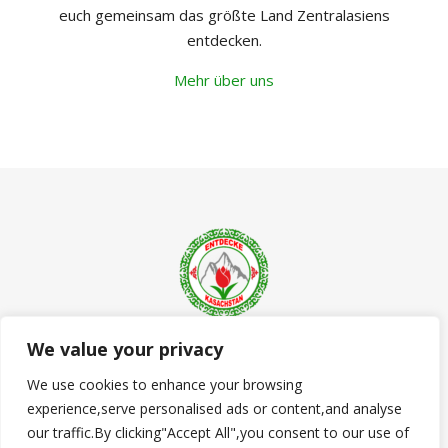
euch gemeinsam das größte Land Zentralasiens
entdecken.
Mehr über uns
We value your privacy
© 2023 - 2026 Entdecke Kasachstan - Alle Rechte vorbehalten. |
We use cookies to enhance your browsing
Bard Theme von
WP Royal
.
experience,serve personalised ads or content,and analyse
Datenschutzerklärung
Kontakt
Impressum
our traffic.By clicking"Accept All",you consent to our use of