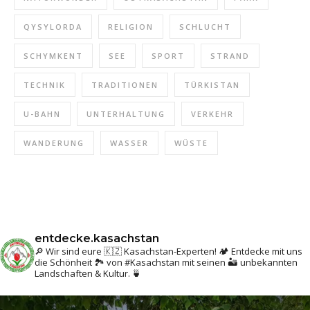
QYSYLORDA
RELIGION
SCHLUCHT
SCHYMKENT
SEE
SPORT
STRAND
TECHNIK
TRADITIONEN
TÜRKISTAN
U-BAHN
UNTERHALTUNG
VERKEHR
WANDERUNG
WASSER
WÜSTE
entdecke.kasachstan
🔎 Wir sind eure 🇰🇿 Kasachstan-Experten! 🏕 Entdecke mit uns
die Schönheit 🏞 von #Kasachstan mit seinen 🏜 unbekannten
Landschaften & Kultur. 🍵