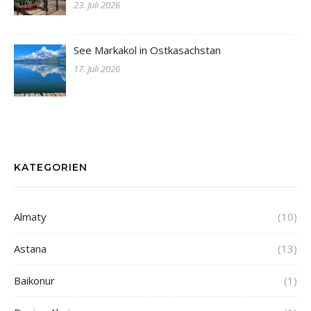
23. Juli 2026
See Markakol in Ostkasachstan
17. Juli 2026
KATEGORIEN
Almaty
(10)
Astana
(13)
Baikonur
(1)