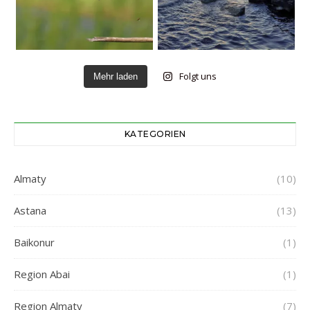
Folgt uns
Mehr laden
KATEGORIEN
Almaty
(10)
Astana
(13)
Baikonur
(1)
Region Abai
(1)
Region Almaty
(7)