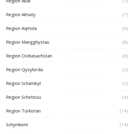
Region Abai
(1)
Region Almaty
(7)
Region Aqmola
(6)
Region Mangghystau
(8)
Region Ostkasachstan
(6)
Region Qysylorda
(2)
Region Schambyl
(2)
Region Schetissu
(4)
Region Türkistan
(14)
Schymkent
(14)