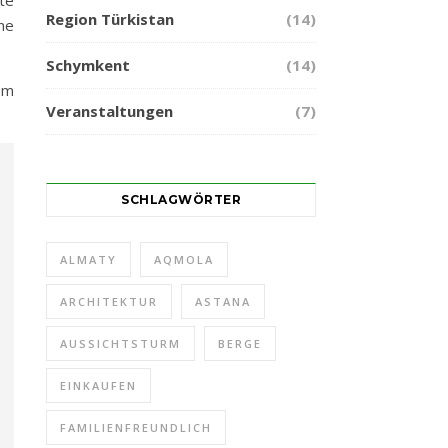
Region Türkistan
(14)
ne
Schymkent
(14)
em
Veranstaltungen
(7)
SCHLAGWÖRTER
ALMATY
AQMOLA
ARCHITEKTUR
ASTANA
AUSSICHTSTURM
BERGE
EINKAUFEN
FAMILIENFREUNDLICH