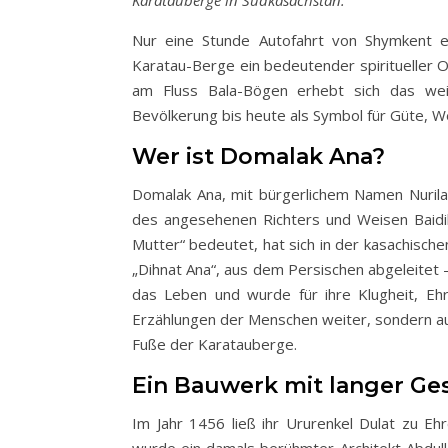
Nur eine Stunde Autofahrt von Shymkent e
Karatau-Berge ein bedeutender spiritueller 
am Fluss Bala-Bögen erhebt sich das wei
Bevölkerung bis heute als Symbol für Güte, We
Wer ist Domalak Ana?
Domalak Ana, mit bürgerlichem Namen Nurila A
des angesehenen Richters und Weisen Baidib
Mutter“ bedeutet, hat sich in der kasachische
„Dihnat Ana“, aus dem Persischen abgeleitet –
das Leben und wurde für ihre Klugheit, Ehrl
Erzählungen der Menschen weiter, sondern au
Fuße der Karatauberge.
Ein Bauwerk mit langer Ge
Im Jahr 1456 ließ ihr Ururenkel Dulat zu E
wurde ein damals berühmter Architekt Abdull