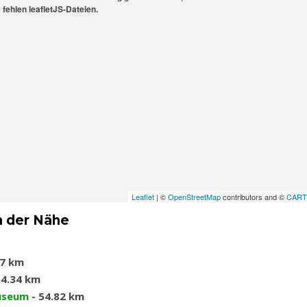
fehlen leafletJS-Dateien.
Leaflet
| ©
OpenStreetMap
contributors and ©
CAR
n der Nähe
77 km
54.34 km
useum
- 54.82 km