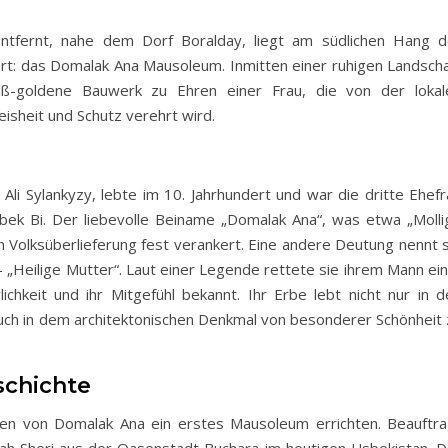
ntfernt, nahe dem Dorf Boralday, liegt am südlichen Hang d
Ort: das Domalak Ana Mausoleum. Inmitten einer ruhigen Landscha
ß-goldene Bauwerk zu Ehren einer Frau, die von der lokal
isheit und Schutz verehrt wird.
li Sylankyzy, lebte im 10. Jahrhundert und war die dritte Ehefr
ek Bi. Der liebevolle Beiname „Domalak Ana“, was etwa „Molli
n Volksüberlieferung fest verankert. Eine andere Deutung nennt s
 „Heilige Mutter“. Laut einer Legende rettete sie ihrem Mann ein
ichkeit und ihr Mitgefühl bekannt. Ihr Erbe lebt nicht nur in d
ch in dem architektonischen Denkmal von besonderer Schönheit 
schichte
hren von Domalak Ana ein erstes Mausoleum errichten. Beauftra
ah Sheri aus der Oasenstadt Buchara im heutigen Usbekistan. D