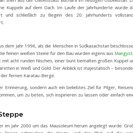
eine Kuppeln auf dem Dach. Im Laufe der Jahrhunderte wurde d
t und schließlich zu Beginn des 20. Jahrhunderts vollständ
t.
 dem Jahr 1996, als die Menschen in Südkasachstan beschlosse
Die feinen weißen Steine für den Bau wurden eigens aus
Mangyst
kt mit acht runden Nischen, einer bunt bemalten großen Kuppel u
retten in Weiß und Gold. Der Anblick ist majestätisch – besonde
 der fernen Karatau-Berge.
r Erinnerung, sondern auch ein beliebtes Ziel für Pilger, Reisen
ommen, um zu beten, sich inspirieren zu lassen oder einfach ein
Steppe
, der im Jahr 2000 um das Mausoleum herum angelegt wurde. Gro
te Rosen schmücken die Wege, und der Blick auf die wei