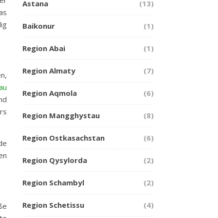
Astana
(13)
as
ig
Baikonur
(1)
Region Abai
(1)
Region Almaty
(7)
n,
au
Region Aqmola
(6)
nd
rs
Region Mangghystau
(8)
Region Ostkasachstan
(6)
de
en
Region Qysylorda
(2)
Region Schambyl
(2)
Region Schetissu
(4)
ße
te