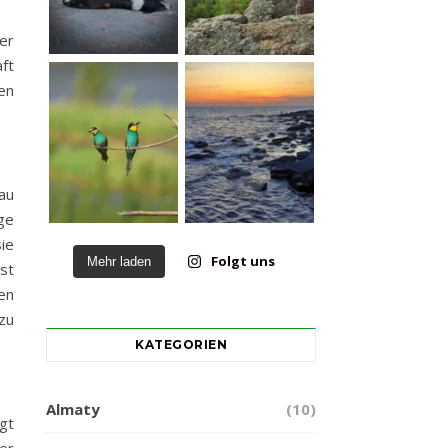
er
ft
en
au
ge
ie
Folgt uns
Mehr laden
st
en
zu
KATEGORIEN
Almaty
(10)
gt
er