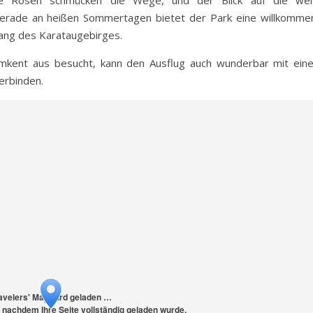
 Gerade an heißen Sommertagen bietet der Park eine willkomme
lang des Karataugebirges.
kent aus besucht, kann den Ausflug auch wunderbar mit ein
erbinden.
avelers' Map wird geladen …
 nachdem Ihre Seite vollständig geladen wurde,