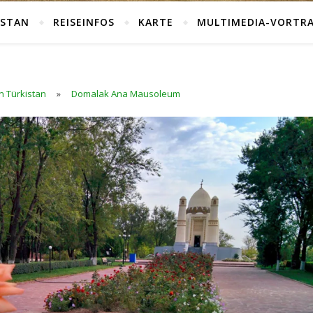
HSTAN
REISEINFOS
KARTE
MULTIMEDIA-VORTR
n Türkistan
»
Domalak Ana Mausoleum