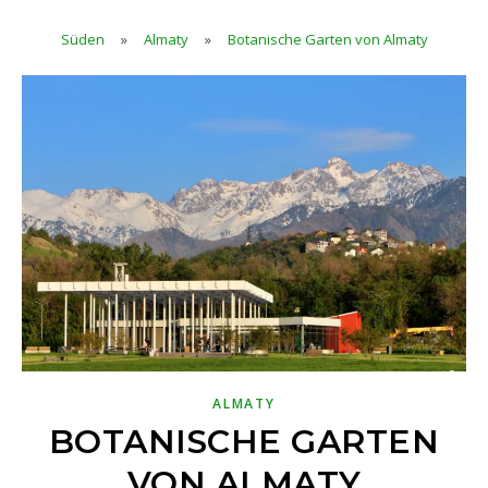
Süden
»
Almaty
»
Botanische Garten von Almaty
ALMATY
BOTANISCHE GARTEN
VON ALMATY