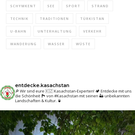
SCHYMKENT
SEE
SPORT
STRAND
TECHNIK
TRADITIONEN
TÜRKISTAN
U-BAHN
UNTERHALTUNG
VERKEHR
WANDERUNG
WASSER
WÜSTE
entdecke.kasachstan
🔎 Wir sind eure 🇰🇿 Kasachstan-Experten! 🏕 Entdecke mit uns
die Schönheit 🏞 von #Kasachstan mit seinen 🏜 unbekannten
Landschaften & Kultur. 🍵