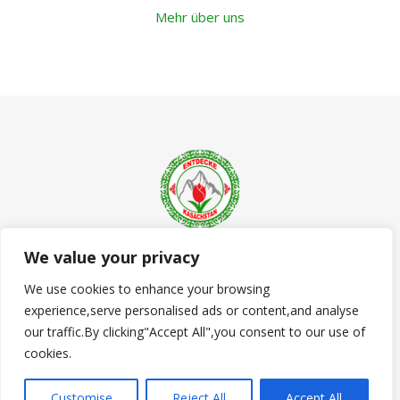
Mehr über uns
We value your privacy
© 2023 - 2026 Entdecke Kasachstan - Alle Rechte vorbehalten. |
We use cookies to enhance your browsing
Bard Theme von
WP Royal
.
experience,serve personalised ads or content,and analyse
Datenschutzerklärung
Kontakt
Impressum
our traffic.By clicking"Accept All",you consent to our use of
cookies.
ZURÜCK NACH OBEN
Customise
Reject All
Accept All