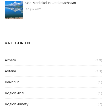
See Markakol in Ostkasachstan
17. Juli 2026
KATEGORIEN
Almaty
(10)
Astana
(13)
Baikonur
(1)
Region Abai
(1)
Region Almaty
(7)